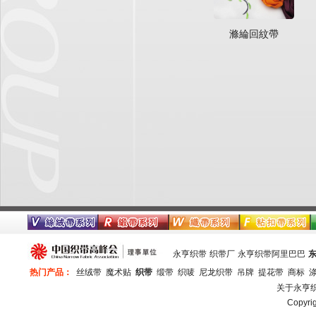
滌綸回紋帶
永亨织带
织带厂
永亨织带阿里巴巴
热门产品：
丝绒带
魔术贴
织带
缎带
织唛
尼龙织带
吊牌
提花带
商标
关于永亨
Copy