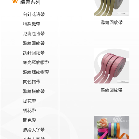
織帶系列
勾針花邊帶
滌綸回紋帶
特殊織帶
尼龍包邊帶
滌綸回紋帶
跳針回紋帶
絲光羅紋帽帶
滌綸螺紋帽帶
間色帽帶
滌綸回紋帶
滌綸橫紋帶
提花帶
绣花帶
間色帶
滌綸人字帶