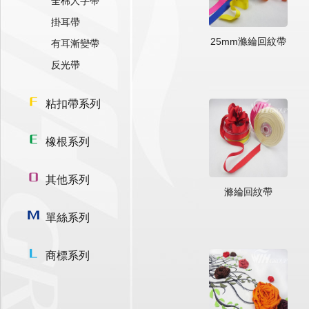
全棉人字帶
掛耳帶
25mm滌綸回紋帶
有耳漸變帶
反光帶
粘扣帶系列
橡根系列
其他系列
滌綸回紋帶
單絲系列
商標系列