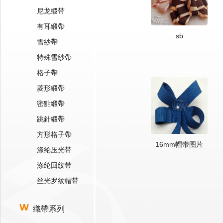
尼龙缎带
有耳緞帶
sb
雪紗帶
特殊雪紗帶
格子帶
菱形緞帶
密點緞帶
跳針緞帶
方形格子帶
16mm帽带图片
涤纶压光带
涤纶回纹带
丝光罗纹帽带
織帶系列