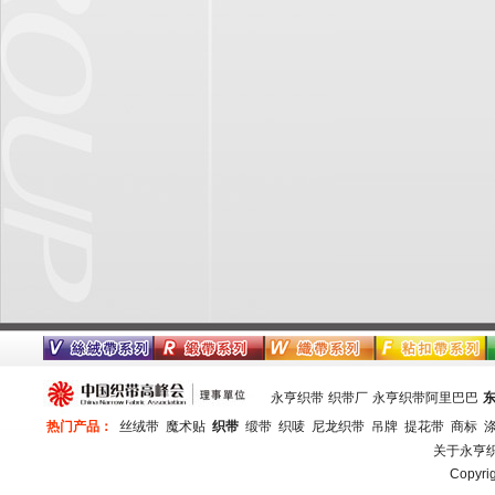
永亨织带
织带厂
永亨织带阿里巴巴
热门产品：
丝绒带
魔术贴
织带
缎带
织唛
尼龙织带
吊牌
提花带
商标
关于永亨
Copy