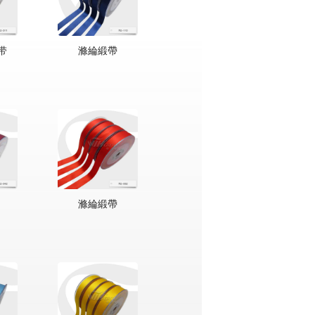
带
滌綸緞帶
滌綸緞帶