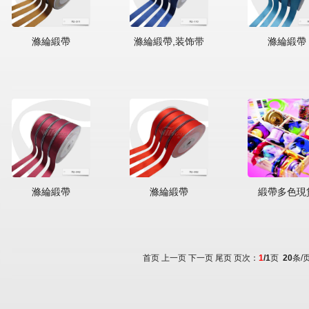
滌綸緞帶
滌綸緞帶,装饰带
滌綸緞帶
滌綸緞帶
滌綸緞帶
緞帶多色現
首页 上一页 下一页 尾页 页次：
1
/1
页
20
条/