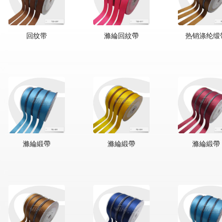
回纹带
滌綸回紋帶
热销涤纶缎
滌綸緞帶
滌綸緞帶
滌綸緞帶