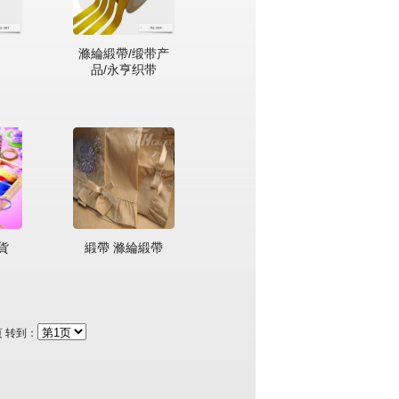
滌綸緞帶/缎带产
品/永亨织带
貨
緞帶 滌綸緞帶
页 转到：