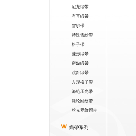
尼龙缎带
有耳緞帶
雪紗帶
特殊雪紗帶
格子帶
菱形緞帶
密點緞帶
跳針緞帶
方形格子帶
涤纶压光带
涤纶回纹带
丝光罗纹帽带
織帶系列