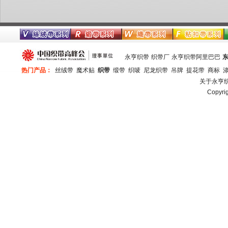
永亨织带
织带厂
永亨织带阿里巴巴
热门产品：
丝绒带
魔术贴
织带
缎带
织唛
尼龙织带
吊牌
提花带
商标
关于永亨
Copy