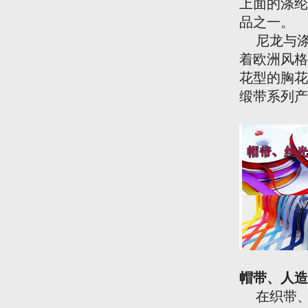
上面的涤纶
品之一。
尼龙与涤
着欧洲风格
花型的胸花
缎带系列产
帽带、人造
在织带、