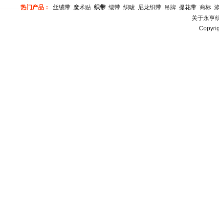
热门产品：
丝绒带
魔术贴
织带
缎带
织唛
尼龙织带
吊牌
提花带
商标
关于永亨
Copy