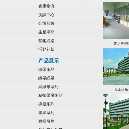
倉庫物流
測試中心
公司形象
生產車間
營銷網路
带之尊-
活動花絮
产品展示
織帶產品
織帶緞帶
絲絨帶系列
员工娱乐
粘扣帶魔術貼
橡根系列
單絲系列
商標吊牌