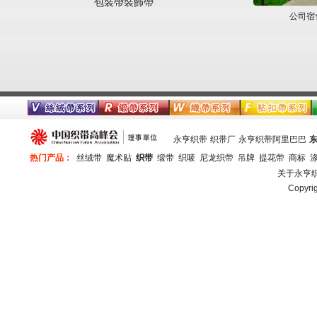
包裝帶裝飾帶
公司宿
永亨织带
织带厂
永亨织带阿里巴巴
热门产品：
丝绒带
魔术贴
织带
缎带
织唛
尼龙织带
吊牌
提花带
商标
关于永亨
Copy