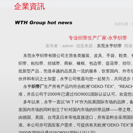
企業資訊
当前位置：
专业织带生产厂家-永亨织带
发布者：admin 信息来源：
东莞永亨织带
阅读
东莞永亨织带有限公司
主营各类服装、皮具、手袋、鞋类、
织带、粘扣带、丝绒带、商标、橡根、
包边带
、提花带、丝印
批新型产品，凭借卓越的品质及一流的服务，饮誉国内、外市
伙伴和有识之士加盟，永亨公司惟愿与您一起努力，共同进步
永亨
织带厂
生产所有产品均符合欧洲“OEKO-TEX”、“REACH
准，并且公司于2000年已通过ISO9001国际认证认可。欢迎
多年以来，永亨一直以“W T H”作为拓展国际市场的品牌，
发国内市场的同时创立了针对国内市场的织带品牌——带之尊
由德国、美国、台湾及日本等地直接进口，所有染料全采用国际
准。本公司亦可因应客户需求，可提供有关欧洲“OEKO-TEX
2000年期间已通过ISO9001国际认证认可!