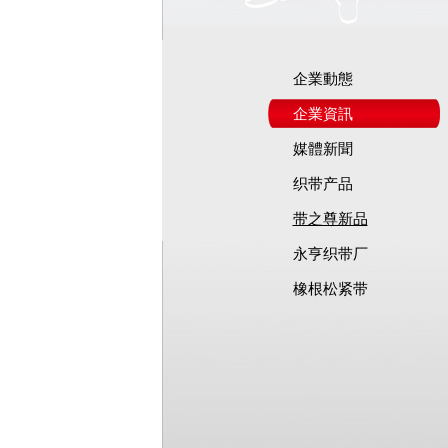
企業動態
企業資訊
媒體新聞
织带产品
带之尊新品
永亨织带厂
橡根松紧带