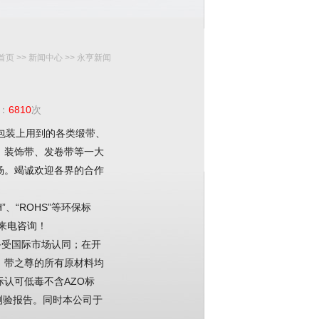
首页
>>
新闻中心
>> 永亨新闻
：
6810
次
包装上用到的各类缎带、
、装饰带、发卷带等一大
场。竭诚欢迎各界的合作
！
”、“ROHS”等环保标
您来电咨询！
备受国际市场认同；在开
。带之尊的所有原材料均
认可低毒不含AZO标
”测验报告。同时本公司于